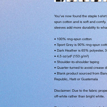
You've now found the staple t-shir
spun cotton and is soft and comfy. 
sleeves add more durability to what 
• 100% ring-spun cotton
• Sport Grey is 90% ring-spun cot
• Dark Heather is 65% polyester, 
• 4.5 oz/yd² (153 g/m²)
• Shoulder-to-shoulder taping
• Quarter-turned to avoid crease 
• Blank product sourced from Ban
Republic, Haiti or Guatemala
Disclaimer: Due to the fabric prope
off-white rather than bright white.