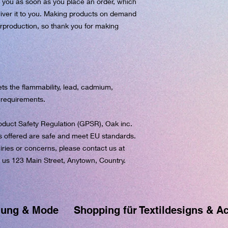
r you as soon as you place an order, which 
eliver it to you. Making products on demand 
rproduction, so thank you for making 
s the flammability, lead, cadmium, 
 requirements.
oduct Safety Regulation (GPSR), 
Oak inc.
s offered are safe and meet EU standards. 
For any product safety related inquiries or concerns, please contact us at 
o us 
123 Main Street, Anytown, Country.
dung & Mode
Shopping für Textildesigns & A
rfe gerne Muster & Prints. Ich fotografiere auch sehr gerne und daraus entwickeln sich die All-O