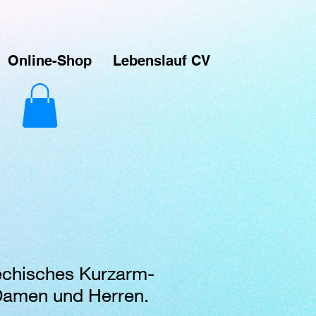
ver-Prints. Das macht Spaß und das ist meine Leidenschaft. Das sind Unikate die über Printful
signs hochladen und sie auf verschiedene Produkte drucken lassen, die dann direkt an meine
Online-Shop
Lebenslauf CV
echisches Kurzarm-
 Damen und Herren.