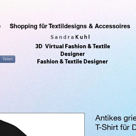
rfe gerne Muster & Prints. Ich fotografiere auch sehr gerne und daraus entwickeln sich die All-O
 Produkte zu erstellen und zu verkaufen, ohne Lagerbestände zu haben. Ich kann meine eigenen De
zu sehen. 😀🌿🌺🌟🌈🍒💛
e
Shopping für Textildesigns & Accessoires
S a n d r a
Kuhl
3D Virtual Fashion & Textile
Designer
Teilen
Fashion & Textile Designer
Antikes gri
T-Shirt für