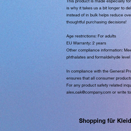
This product is made especially fo
is why it takes us a bit longer to d
instead of in bulk helps reduce ove
thoughtful purchasing decisions!
Age restrictions: For adults
EU Warranty: 2 years
Other compliance information: Meet
phthalates and formaldehyde level
In compliance with the General Pr
ensures that all consumer product
alex.oak@company.com
 or write t
Shopping für Klei
https://www.superclo3d.com/ https://www.kuhldesign.eu Ich bin Mode-& Textildesignerin und entwe