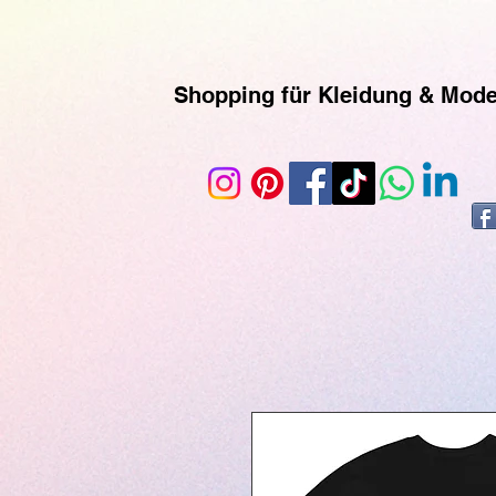
https://www.superclo3d.com/ https://www.kuhldesign.eu Ich bin Mode-& Textildesignerin und entwe
geliefert werden. Printful ist eine Print-on-Demand-Plattform, die es ermöglicht, individuelle
Kunden versendet werden. Du kannst der Seite auch über ihr Instagram-Konto folgen, um mehr 
Shopping für Kleidung & Mod