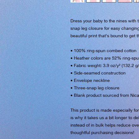
Dress your baby to the nines with t
snap leg closure for easy changing
beautiful print that's bound to get 
• 100% ring-spun combed cotton
• Heather colors are 52% ring-sp
• Fabric weight: 3.9 oz/y² (132.2 g
• Side-seamed construction
• Envelope neckline
• Three-snap leg closure
• Blank product sourced from Nic
This product is made especially fo
is why it takes us a bit longer to d
instead of in bulk helps reduce ove
thoughtful purchasing decisions!