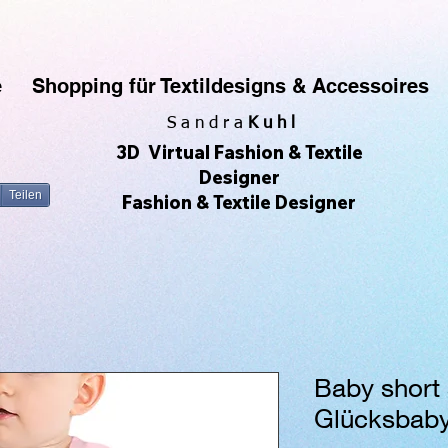
rfe gerne Muster & Prints. Ich fotografiere auch sehr gerne und daraus entwickeln sich die All-O
 Produkte zu erstellen und zu verkaufen, ohne Lagerbestände zu haben. Ich kann meine eigenen De
zu sehen. 😀🌿🌺🌟🌈🍒💛
e
Shopping für Textildesigns & Accessoires
S a n d r a
Kuhl
3D Virtual Fashion & Textile
Designer
Teilen
Fashion & Textile Designer
Baby short 
Glücksbab