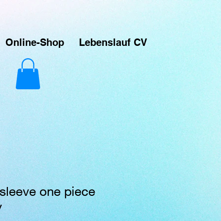
ver-Prints. Das macht Spaß und das ist meine Leidenschaft. Das sind Unikate die über Printful
signs hochladen und sie auf verschiedene Produkte drucken lassen, die dann direkt an meine
Online-Shop
Lebenslauf CV
sleeve one piece
y