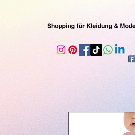
https://www.superclo3d.com/ https://www.kuhldesign.eu Ich bin Mode-& Textildesignerin und entwe
geliefert werden. Printful ist eine Print-on-Demand-Plattform, die es ermöglicht, individuelle
Kunden versendet werden. Du kannst der Seite auch über ihr Instagram-Konto folgen, um mehr 
Shopping für Kleidung & Mod