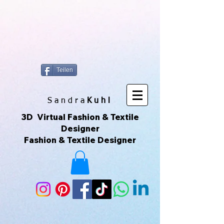
https://www.superclo3d.com/ https://www.kuhldesign.eu Ich bin Mode-
& Textildesignerin und entwerfe gerne Muster & Prints. Ich
fotografiere auch sehr gerne und daraus entwickeln sich die All-Over-
Prints. Das macht Spaß und das ist meine Leidenschaft. Das sind
Unikate die über Printful geliefert werden. Printful ist eine Print-on-
Demand-Plattform, die es ermöglicht, individuelle Produkte zu
erstellen und zu verkaufen, ohne Lagerbestände zu haben. Ich kann
meine eigenen Designs hochladen und sie auf verschiedene
Produkte drucken lassen, die dann direkt an meine Kunden
versendet werden. Du kannst der Seite auch über ihr Instagram-
Konto folgen, um mehr zu sehen. 😀🌿🌺🌟🌈🍒💛
Teilen
S a n d r a
Kuhl
3D Virtual Fashion & Textile
Designer
Fashion & Textile Designer