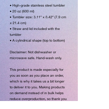
• High-grade stainless steel tumbler
• 20 oz (600 ml)
• Tumbler size: 3.11″ × 8.42″ (7.9 cm 
× 21.4 cm)
• Straw and lid included with the 
tumbler
• A cylindrical shape (top to bottom)
Disclaimer: Not dishwasher or 
microwave safe. Hand-wash only.
This product is made especially for 
you as soon as you place an order, 
which is why it takes us a bit longer 
to deliver it to you. Making products 
on demand instead of in bulk helps 
reduce overproduction, so thank you 
for making thoughtful purchasing 