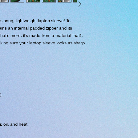
s snug, lightweight laptop sleeve! To 
ins an internal padded zipper and its 
 What’s more, it’s made from a material that’s 
aking sure your laptop sleeve looks as sharp 