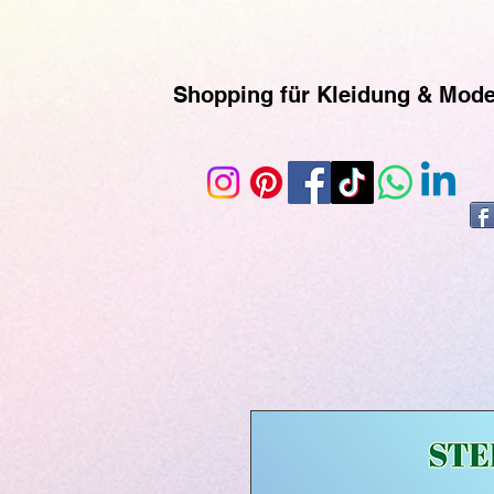
https://www.superclo3d.com/ https://www.kuhldesign.eu Ich bin Mode-& Textildesignerin und entwe
geliefert werden. Printful ist eine Print-on-Demand-Plattform, die es ermöglicht, individuelle
Kunden versendet werden. Du kannst der Seite auch über ihr Instagram-Konto folgen, um mehr 
Shopping für Kleidung & Mod