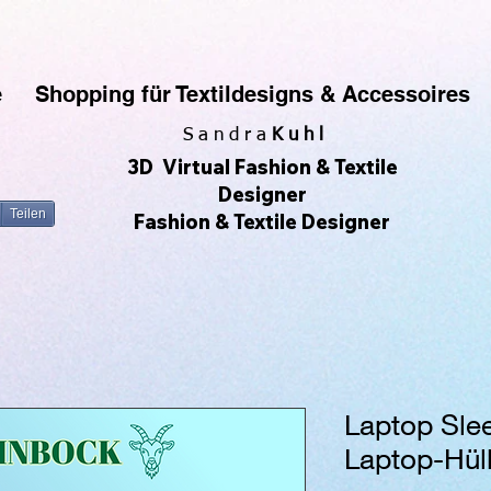
rfe gerne Muster & Prints. Ich fotografiere auch sehr gerne und daraus entwickeln sich die All-O
 Produkte zu erstellen und zu verkaufen, ohne Lagerbestände zu haben. Ich kann meine eigenen De
zu sehen. 😀🌿🌺🌟🌈🍒💛
e
Shopping für Textildesigns & Accessoires
S a n d r a
Kuhl
3D Virtual Fashion & Textile
Designer
Teilen
Fashion & Textile Designer
Laptop Sle
Laptop-Hüll