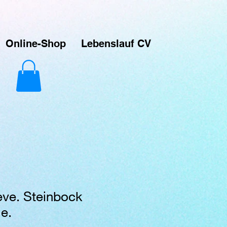
ver-Prints. Das macht Spaß und das ist meine Leidenschaft. Das sind Unikate die über Printful
signs hochladen und sie auf verschiedene Produkte drucken lassen, die dann direkt an meine
Online-Shop
Lebenslauf CV
eve. Steinbock
e.