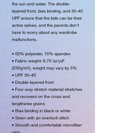
the sun and water. The double-
layered front, bias binding, and 38–40 
UPF ensure that the kids can be their 
active selves, and the parents don't 
have to worry about any wardrobe 
malfunctions.
• 82% polyester, 18% spandex
• Fabric weight: 6.78 oz/yd² 
(230g/m²), weight may vary by 5%
• UPF 38–40
• Double-layered front
• Four-way stretch material stretches 
and recovers on the cross and 
lengthwise grains
• Bias binding in black or white
• Sewn with an overlock stitch
• Smooth and comfortable microfiber 
yarn