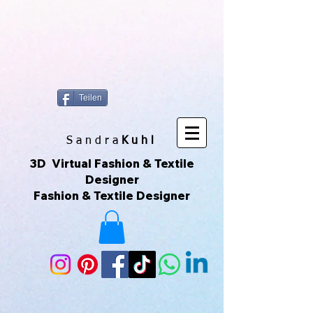
https://www.superclo3d.com/ https://www.kuhldesign.eu Ich bin Mode-
& Textildesignerin und entwerfe gerne Muster & Prints. Ich
fotografiere auch sehr gerne und daraus entwickeln sich die All-Over-
Prints. Das macht Spaß und das ist meine Leidenschaft. Das sind
Unikate die über Printful geliefert werden. Printful ist eine Print-on-
Demand-Plattform, die es ermöglicht, individuelle Produkte zu
erstellen und zu verkaufen, ohne Lagerbestände zu haben. Ich kann
meine eigenen Designs hochladen und sie auf verschiedene
Produkte drucken lassen, die dann direkt an meine Kunden
versendet werden. Du kannst der Seite auch über ihr Instagram-
Konto folgen, um mehr zu sehen. 😀🌿🌺🌟🌈🍒💛
Teilen
S a n d r a
Kuhl
3D Virtual Fashion & Textile
Designer
Fashion & Textile Designer