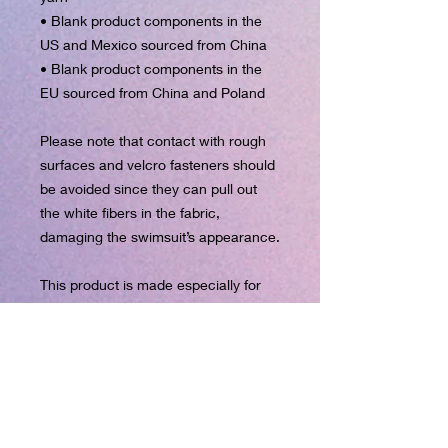
• Blank product components in the 
US and Mexico sourced from China
• Blank product components in the 
EU sourced from China and Poland
Please note that contact with rough 
surfaces and velcro fasteners should 
be avoided since they can pull out 
the white fibers in the fabric, 
damaging the swimsuit’s appearance.
This product is made especially for 
you as soon as you place an order, 
which is why it takes us a bit longer 
to deliver it to you. Making products 
on demand instead of in bulk helps 
reduce overproduction, so thank you 
for making thoughtful purchasing 