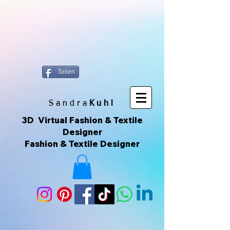
https://www.superclo3d.com/ https://www.kuhldesign.eu Ich bin Mode-
& Textildesignerin und entwerfe gerne Muster & Prints. Ich
fotografiere auch sehr gerne und daraus entwickeln sich die All-Over-
Prints. Das macht Spaß und das ist meine Leidenschaft. Das sind
Unikate die über Printful geliefert werden. Printful ist eine Print-on-
Demand-Plattform, die es ermöglicht, individuelle Produkte zu
erstellen und zu verkaufen, ohne Lagerbestände zu haben. Ich kann
meine eigenen Designs hochladen und sie auf verschiedene
Produkte drucken lassen, die dann direkt an meine Kunden
versendet werden. Du kannst der Seite auch über ihr Instagram-
Konto folgen, um mehr zu sehen. 😀🌿🌺🌟🌈🍒💛
Teilen
S a n d r a
Kuhl
3D Virtual Fashion & Textile
Designer
Fashion & Textile Designer