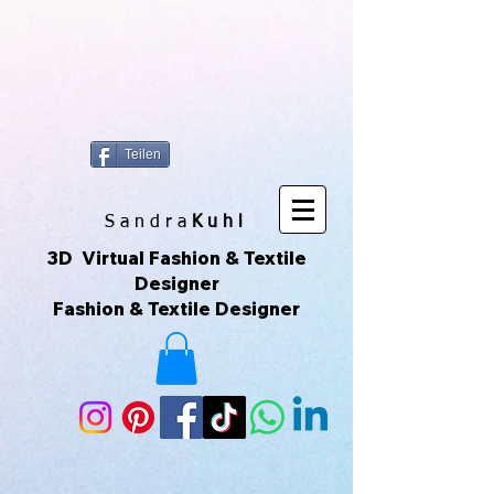
https://www.superclo3d.com/ https://www.kuhldesign.eu Ich bin Mode-
& Textildesignerin und entwerfe gerne Muster & Prints. Ich
fotografiere auch sehr gerne und daraus entwickeln sich die All-Over-
Prints. Das macht Spaß und das ist meine Leidenschaft. Das sind
Unikate die über Printful geliefert werden. Printful ist eine Print-on-
Demand-Plattform, die es ermöglicht, individuelle Produkte zu
erstellen und zu verkaufen, ohne Lagerbestände zu haben. Ich kann
meine eigenen Designs hochladen und sie auf verschiedene
Produkte drucken lassen, die dann direkt an meine Kunden
versendet werden. Du kannst der Seite auch über ihr Instagram-
Konto folgen, um mehr zu sehen. 😀🌿🌺🌟🌈🍒💛
Teilen
S a n d r a
Kuhl
3D Virtual Fashion & Textile
Designer
Fashion & Textile Designer