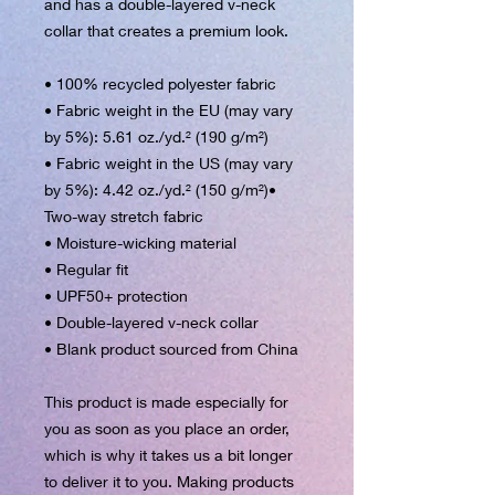
and has a double-layered v-neck 
collar that creates a premium look.
• 100% recycled polyester fabric
• Fabric weight in the EU (may vary 
by 5%): 5.61 oz./yd.² (190 g/m²)
• Fabric weight in the US (may vary 
by 5%): 4.42 oz./yd.² (150 g/m²)• 
Two-way stretch fabric
• Moisture-wicking material
• Regular fit
• UPF50+ protection
• Double-layered v-neck collar
• Blank product sourced from China
This product is made especially for 
you as soon as you place an order, 
which is why it takes us a bit longer 
to deliver it to you. Making products 