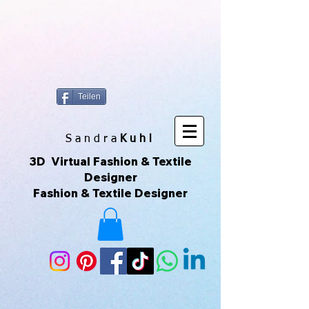
https://www.superclo3d.com/ https://www.kuhldesign.eu Ich bin Mode-
& Textildesignerin und entwerfe gerne Muster & Prints. Ich
fotografiere auch sehr gerne und daraus entwickeln sich die All-Over-
Prints. Das macht Spaß und das ist meine Leidenschaft. Das sind
Unikate die über Printful geliefert werden. Printful ist eine Print-on-
Demand-Plattform, die es ermöglicht, individuelle Produkte zu
erstellen und zu verkaufen, ohne Lagerbestände zu haben. Ich kann
meine eigenen Designs hochladen und sie auf verschiedene
Produkte drucken lassen, die dann direkt an meine Kunden
versendet werden. Du kannst der Seite auch über ihr Instagram-
Konto folgen, um mehr zu sehen. 😀🌿🌺🌟🌈🍒💛
Teilen
S a n d r a
Kuhl
3D Virtual Fashion & Textile
Designer
Fashion & Textile Designer