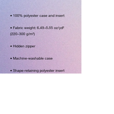
• Fabric weight: 6.49–8.85 oz/yd² 
• Shape-retaining polyester insert 
• Blank product components in the 
• Blank product components in the 
EU sourced from China and Poland