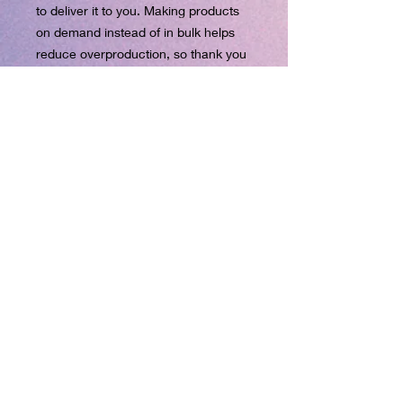
to deliver it to you. Making products 
on demand instead of in bulk helps 
reduce overproduction, so thank you 
for making thoughtful purchasing 
decisions!
Age restrictions: For adults
EU Warranty: 2 years
Other compliance information: Meets 
lead, cadmium and azo dye level 
requirements.
In compliance with the General 
Product Safety Regulation (GPSR), 
superclo3d.com kuhldesign.eu
ensures that all consumer products 
offered are safe and meet EU 
standards. For any product safety 
related inquiries or concerns, please 