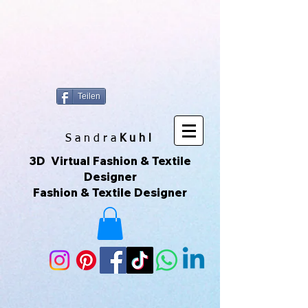
https://www.superclo3d.com/ https://www.kuhldesign.eu Ich bin Mode-
& Textildesignerin und entwerfe gerne Muster & Prints. Ich
fotografiere auch sehr gerne und daraus entwickeln sich die All-Over-
Prints. Das macht Spaß und das ist meine Leidenschaft. Das sind
Unikate die über Printful geliefert werden. Printful ist eine Print-on-
Demand-Plattform, die es ermöglicht, individuelle Produkte zu
erstellen und zu verkaufen, ohne Lagerbestände zu haben. Ich kann
meine eigenen Designs hochladen und sie auf verschiedene
Produkte drucken lassen, die dann direkt an meine Kunden
versendet werden. Du kannst der Seite auch über ihr Instagram-
Konto folgen, um mehr zu sehen. 😀🌿🌺🌟🌈🍒💛
Teilen
S a n d r a
Kuhl
3D Virtual Fashion & Textile
Designer
Fashion & Textile Designer