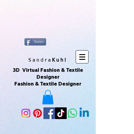
https://www.superclo3d.com/ https://www.kuhldesign.eu Ich bin Mode-
& Textildesignerin und entwerfe gerne Muster & Prints. Ich
fotografiere auch sehr gerne und daraus entwickeln sich die All-Over-
Prints. Das macht Spaß und das ist meine Leidenschaft. Das sind
Unikate die über Printful geliefert werden. Printful ist eine Print-on-
Demand-Plattform, die es ermöglicht, individuelle Produkte zu
erstellen und zu verkaufen, ohne Lagerbestände zu haben. Ich kann
meine eigenen Designs hochladen und sie auf verschiedene
Produkte drucken lassen, die dann direkt an meine Kunden
versendet werden. Du kannst der Seite auch über ihr Instagram-
Konto folgen, um mehr zu sehen. 😀🌿🌺🌟🌈🍒💛
Teilen
S a n d r a
Kuhl
3D Virtual Fashion & Textile
Designer
Fashion & Textile Designer