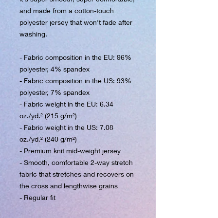
and made from a cotton-touch 
polyester jersey that won't fade after 
washing. 
- Fabric composition in the EU: 96% 
polyester, 4% spandex
- Fabric composition in the US: 93% 
polyester, 7% spandex
- Fabric weight in the EU: 6.34 
oz./yd.² (215 g/m²)
- Fabric weight in the US: 7.08 
oz./yd.² (240 g/m²)
- Premium knit mid-weight jersey
- Smooth, comfortable 2-way stretch 
fabric that stretches and recovers on 
the cross and lengthwise grains
- Regular fit