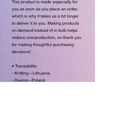
This product is made especially for 
you as soon as you place an order, 
which is why it takes us a bit longer 
to deliver it to you. Making products 
on demand instead of in bulk helps 
reduce overproduction, so thank you 
for making thoughtful purchasing 
decisions!
• Traceability:
- Knitting—Lithuania
- Dyeing—Poland
- Manufacturing—Latvia
• Contains 0% recycled polyester
• Contains 0% dangerous 
substances
• This item releases plastic 
microfibers into the environment 
during washing