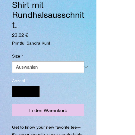
Shirt mit
Rundhalsausschnit
t.
Preis
23,02 €
Printful Sandra Kuhl
Size
*
Anzahl
*
In den Warenkorb
Get to know your new favorite tee—
it's super smooth, super comfortable, 