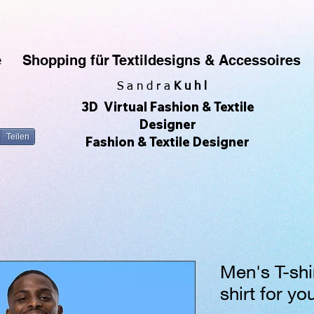
rfe gerne Muster & Prints. Ich fotografiere auch sehr gerne und daraus entwickeln sich die All-O
 Produkte zu erstellen und zu verkaufen, ohne Lagerbestände zu haben. Ich kann meine eigenen De
zu sehen. 😀🌿🌺🌟🌈🍒💛
e
Shopping für Textildesigns & Accessoires
S a n d r a
Kuhl
3D Virtual Fashion & Textile
Designer
Teilen
Fashion & Textile Designer
Men's T-shi
shirt for you