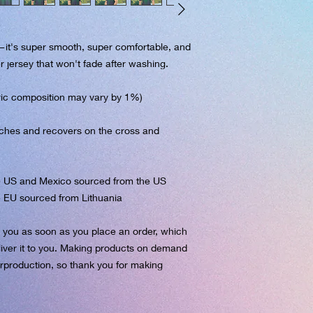
it's super smooth, super comfortable, and 
 jersey that won't fade after washing. 
ric composition may vary by 1%)
etches and recovers on the cross and 
e US and Mexico sourced from the US
e EU sourced from Lithuania
r you as soon as you place an order, which 
eliver it to you. Making products on demand 
rproduction, so thank you for making 