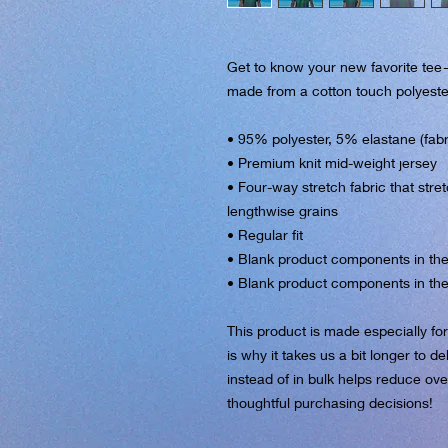
Get to know your new favorite tee—
made from a cotton touch polyester
• 95% polyester, 5% elastane (fab
• Premium knit mid-weight jersey
• Four-way stretch fabric that str
lengthwise grains
• Regular fit
• Blank product components in th
• Blank product components in th
This product is made especially fo
is why it takes us a bit longer to d
instead of in bulk helps reduce ove
thoughtful purchasing decisions!