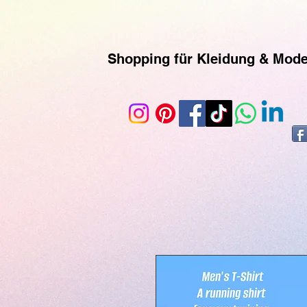
https://www.superclo3d.com/ https://www.kuhldesign.eu Ich bin Mode-& Textildesignerin und entwe
geliefert werden. Printful ist eine Print-on-Demand-Plattform, die es ermöglicht, individuelle
Kunden versendet werden. Du kannst der Seite auch über ihr Instagram-Konto folgen, um mehr 
Shopping für Kleidung & Mod