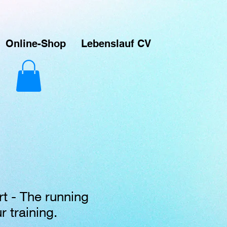
ver-Prints. Das macht Spaß und das ist meine Leidenschaft. Das sind Unikate die über Printful
signs hochladen und sie auf verschiedene Produkte drucken lassen, die dann direkt an meine
Online-Shop
Lebenslauf CV
rt - The running
r training.