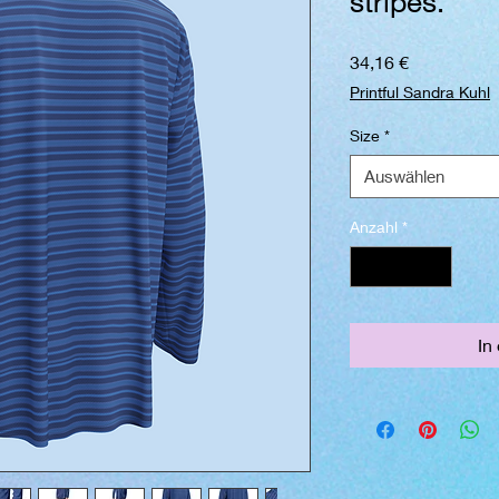
stripes.
Preis
34,16 €
Printful Sandra Kuhl
Size
*
Auswählen
Anzahl
*
In