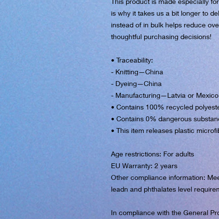
This product is made especially fo
is why it takes us a bit longer to d
instead of in bulk helps reduce ove
thoughtful purchasing decisions!
• Traceability:
- Knitting—China
- Dyeing—China
- Manufacturing—Latvia or Mexico
• Contains 100% recycled polyest
• Contains 0% dangerous substan
• This item releases plastic micro
Age restrictions: For adults
EU Warranty: 2 years
Other compliance information: Meet
leadn and phthalates level require
In compliance with the General Pr