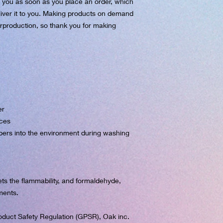
r you as soon as you place an order, which 
eliver it to you. Making products on demand 
rproduction, so thank you for making 
er
ces
fibers into the environment during washing
s the flammability, and formaldehyde, 
ments.
oduct Safety Regulation (GPSR), 
Oak inc.