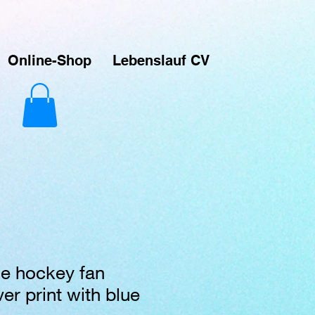
ver-Prints. Das macht Spaß und das ist meine Leidenschaft. Das sind Unikate die über Printful
signs hochladen und sie auf verschiedene Produkte drucken lassen, die dann direkt an meine
Online-Shop
Lebenslauf CV
ce hockey fan
ver print with blue