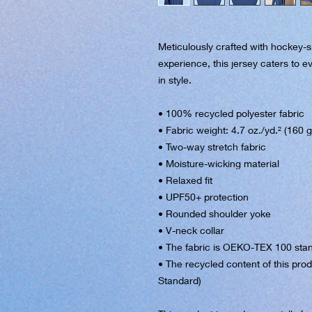
Meticulously crafted with hockey-sp
experience, this jersey caters to e
in style.
• 100% recycled polyester fabric
• Fabric weight: 4.7 oz./yd.² (160 
• Two-way stretch fabric
• Moisture-wicking material
• Relaxed fit
• UPF50+ protection
• Rounded shoulder yoke
• V-neck collar
• The fabric is OEKO-TEX 100 stan
• The recycled content of this prod
Standard)