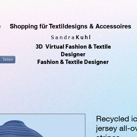
rfe gerne Muster & Prints. Ich fotografiere auch sehr gerne und daraus entwickeln sich die All-O
 Produkte zu erstellen und zu verkaufen, ohne Lagerbestände zu haben. Ich kann meine eigenen De
zu sehen. 😀🌿🌺🌟🌈🍒💛
e
Shopping für Textildesigns & Accessoires
S a n d r a
Kuhl
3D Virtual Fashion & Textile
Designer
Teilen
Fashion & Textile Designer
Recycled i
jersey all-o