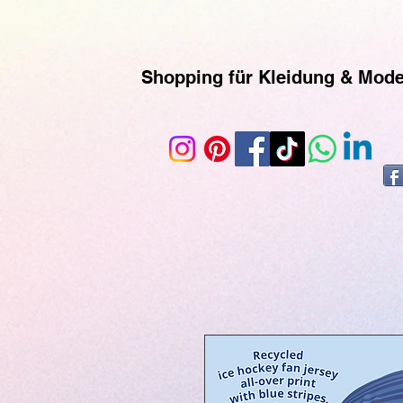
https://www.superclo3d.com/ https://www.kuhldesign.eu Ich bin Mode-& Textildesignerin und entwe
geliefert werden. Printful ist eine Print-on-Demand-Plattform, die es ermöglicht, individuelle
Kunden versendet werden. Du kannst der Seite auch über ihr Instagram-Konto folgen, um mehr 
Shopping für Kleidung & Mod