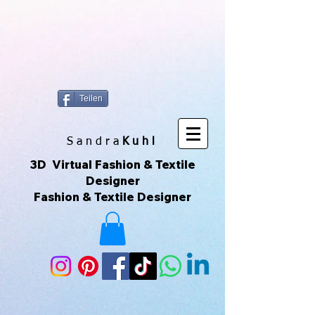
https://www.superclo3d.com/ https://www.kuhldesign.eu Ich bin Mode-
& Textildesignerin und entwerfe gerne Muster & Prints. Ich
fotografiere auch sehr gerne und daraus entwickeln sich die All-Over-
Prints. Das macht Spaß und das ist meine Leidenschaft. Das sind
Unikate die über Printful geliefert werden. Printful ist eine Print-on-
Demand-Plattform, die es ermöglicht, individuelle Produkte zu
erstellen und zu verkaufen, ohne Lagerbestände zu haben. Ich kann
meine eigenen Designs hochladen und sie auf verschiedene
Produkte drucken lassen, die dann direkt an meine Kunden
versendet werden. Du kannst der Seite auch über ihr Instagram-
Konto folgen, um mehr zu sehen. 😀🌿🌺🌟🌈🍒💛
Teilen
S a n d r a
Kuhl
3D Virtual Fashion & Textile
Designer
Fashion & Textile Designer