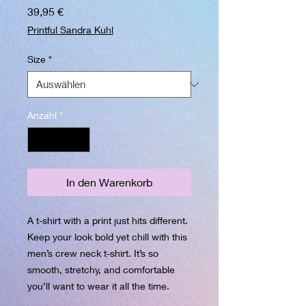
Preis
39,95 €
Printful Sandra Kuhl
Size
*
Anzahl
*
In den Warenkorb
A t-shirt with a print just hits different. 
Keep your look bold yet chill with this 
men’s crew neck t-shirt. It’s so 
smooth, stretchy, and comfortable 
you’ll want to wear it all the time.