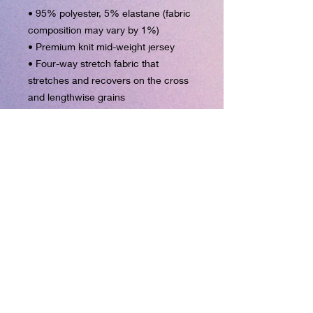
• 95% polyester, 5% elastane (fabric 
composition may vary by 1%)
• Premium knit mid-weight jersey
• Four-way stretch fabric that 
stretches and recovers on the cross 
and lengthwise grains
• Regular fit
• Blank product components in the 
US and Mexico sourced from the US
• Blank product components in the 
EU sourced from Lithuania
This product is made especially for 
you as soon as you place an order, 
which is why it takes us a bit longer 
to deliver it to you. Making products 
on demand instead of in bulk helps 
reduce overproduction, so thank you 