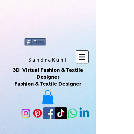
https://www.superclo3d.com/ https://www.kuhldesign.eu Ich bin Mode-
& Textildesignerin und entwerfe gerne Muster & Prints. Ich
fotografiere auch sehr gerne und daraus entwickeln sich die All-Over-
Prints. Das macht Spaß und das ist meine Leidenschaft. Das sind
Unikate die über Printful geliefert werden. Printful ist eine Print-on-
Demand-Plattform, die es ermöglicht, individuelle Produkte zu
erstellen und zu verkaufen, ohne Lagerbestände zu haben. Ich kann
meine eigenen Designs hochladen und sie auf verschiedene
Produkte drucken lassen, die dann direkt an meine Kunden
versendet werden. Du kannst der Seite auch über ihr Instagram-
Konto folgen, um mehr zu sehen. 😀🌿🌺🌟🌈🍒💛
Teilen
S a n d r a
Kuhl
3D Virtual Fashion & Textile
Designer
Fashion & Textile Designer