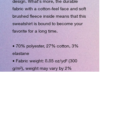
design. What's more, the durable 
fabric with a cotton-feel face and soft 
brushed fleece inside means that this 
sweatshirt is bound to become your 
favorite for a long time.
• 70% polyester, 27% cotton, 3% 
elastane
• Fabric weight: 8.85 oz/yd² (300 
g/m²), weight may vary by 2%
• Soft cotton-feel face
• Brushed fleece fabric inside
• Unisex fit
• Overlock seams
• Blank product components sourced 
from Poland
This product is made especially for 
you as soon as you place an order, 